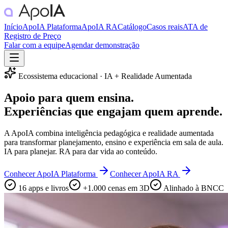
Início
ApoIA Plataforma
ApoIA RA
Catálogo
Casos reais
ATA de
Registro de Preço
Falar com a equipe
Agendar demonstração
Ecossistema educacional · IA + Realidade Aumentada
Apoio para quem
ensina
.
Experiências que engajam quem
aprende
.
A ApoIA combina inteligência pedagógica e realidade aumentada
para transformar planejamento, ensino e experiência em sala de aula.
IA para planejar. RA para dar vida ao conteúdo.
Conhecer ApoIA Plataforma
Conhecer ApoIA RA
16 apps e livros
+1.000 cenas em 3D
Alinhado à BNCC